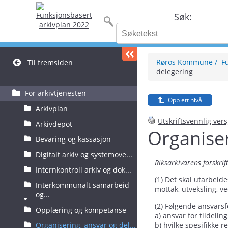
Søk:
Røros Kommune
F
Til fremsiden
delegering
For arkivtjenesten
Opp ett nivå
Arkivplan
Utskriftsvennlig ver
Arkivdepot
Organiser
Bevaring og kassasjon
Digitalt arkiv og systemove...
Riksarkivarens forskrif
Internkontroll arkiv og dok...
(1) Det skal utarbeide
Interkommunalt samarbeid
mottak, utveksling, v
og...
(2) Følgende ansvarsf
Opplæring og kompetanse
a) ansvar for tildelin
Organisering, ansvar og del...
b) hvilke spesifikke 