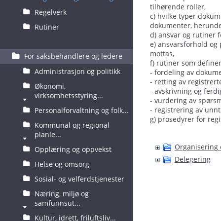
tilhørende roller,
Regelverk
c) hvilke typer dokum
dokumenter, herunder
Rutiner
d) ansvar og rutiner f
e) ansvarsforhold og 
mottas,
For saksbehandlere og ledere
f) rutiner som definer
Administrasjon og politikk
- fordeling av dokume
- retting av registrer
Økonomi,
- avskrivning og ferd
virksomhetsstyring...
- vurdering av spørsm
- registrering av unnt
Personalforvaltning og folk...
g) prosedyrer for regi
Kommunal og regional
planle...
Organisering 
Opplæring og oppvekst
Delegering
Helse og omsorg
Sosial- og velferdstjenester
Næring, miljø og
samfunnsut...
Kultur, idrett, friluftsliv...