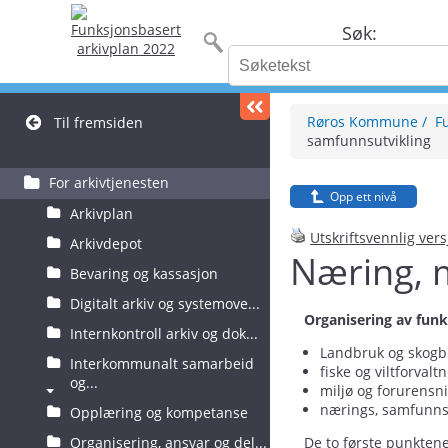
Søk:
Røros Kommune
F
Til fremsiden
samfunnsutvikling
For arkivtjenesten
Opp ett nivå
Arkivplan
Utskriftsvennlig ver
Arkivdepot
Næring, m
Bevaring og kassasjon
Digitalt arkiv og systemove...
Organisering av fun
Internkontroll arkiv og dok...
Landbruk og skogbr
Interkommunalt samarbeid
fiske og viltforvalt
og...
miljø og forurensni
nærings, samfunnsu
Opplæring og kompetanse
Organisering, ansvar og del...
De to første punkte