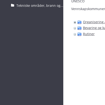
UNESCO
Tekniske områder, brann og...
Vennskapskommuner 
Organisering 
Bevaring og k
Rutiner