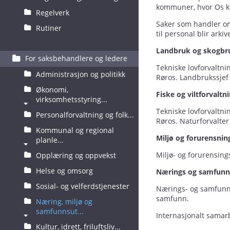
kommuner, hvor Os 
Regelverk
Saker som handler om
Rutiner
til personal blir ark
Landbruk og skogbru
For saksbehandlere og ledere
Tekniske lovforvaltn
Administrasjon og politikk
Røros. Landbrukssjef
Økonomi,
Fiske og viltforvaltn
virksomhetsstyring...
Tekniske lovforvaltn
Personalforvaltning og folk...
Røros. Naturforvalte
Kommunal og regional
Miljø og forurensnin
planle...
Miljø- og forurensin
Opplæring og oppvekst
Helse og omsorg
Nærings og samfunns
Sosial- og velferdstjenester
Nærings- og samfunns
samfunn.
Næring, miljø og
samfunnsut...
Internasjonalt samar
Kultur, idrett, friluftsliv...